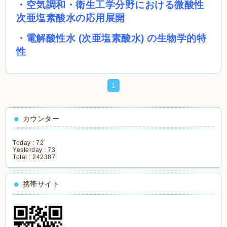
・
空気調和・衛生工学分野における微酸性
次亜塩素酸水の応用展開
・
電解酸性水 (次亜塩素酸水) の生物学的特
性
1
カウンター
Today :
72
Yesterday :
73
Total :
242387
携帯サイト