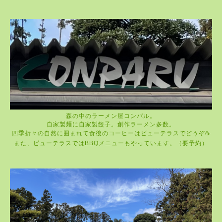
森の中のラーメン屋コンパル。
自家製麺に自家製餃子。創作ラーメン多数。
四季折々の自然に囲まれて食後のコーヒーはビューテラスでどうぞ☕️
また、ビューテラスではBBQメニューもやっています。（要予約）