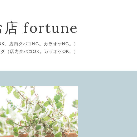
 fortune
OK。店内タバコNG。カラオケNG。）
ック（店内タバコOK。カラオケOK。）