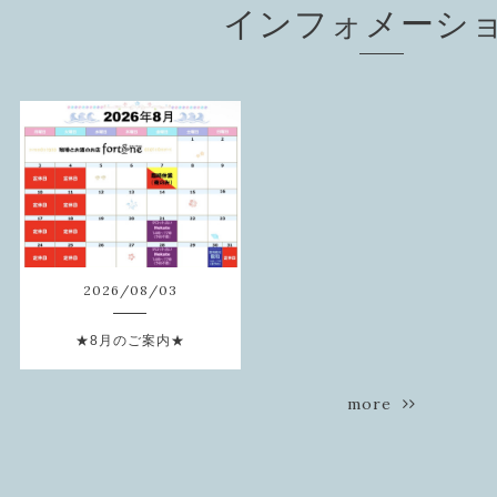
インフォメーシ
2026
/
08
/
03
★8月のご案内★
more