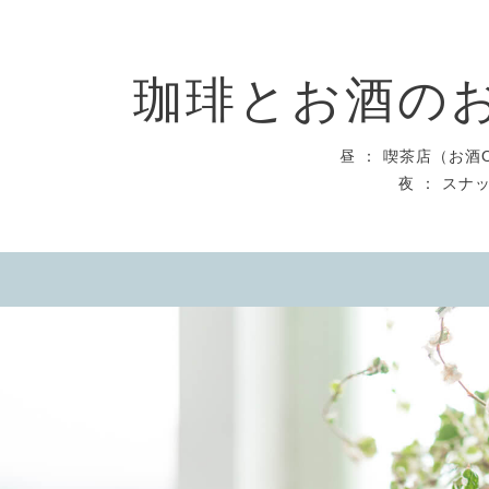
珈琲とお酒のお店
昼 ： 喫茶店（お酒
夜 ： スナ