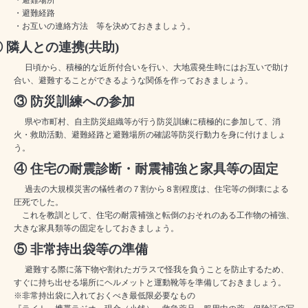
・避難場所
・避難経路
・お互いの連絡方法 等を決めておきましょう。
② 隣人との連携
(
共助
)
日頃から、積極的な近所付合いを行い、大地震発生時にはお互いで助け
合い、避難することができるような関係を作っておきましょう。
③ 防災訓練への参加
県や市町村、自主防災組織等が行う防災訓練に積極的に参加して、消
火・救助活動、避難経路と避難場所の確認等防災行動力を身に付けましょ
う。
④ 住宅の耐震診断・耐震補強と家具等の固定
過去の大規模災害の犠牲者の７割から８割程度は、住宅等の倒壊による
圧死でした。
これを教訓として、住宅の耐震補強と転倒のおそれのある工作物の補強、
大きな家具類等の固定をしておきましょう。
⑤ 非常持出
袋
等の準備
避難する際に落下物や割れたガラスで怪我を負うことを防止するため、
すぐに持ち出せる場所にヘルメットと運動靴等を準備しておきましょう。
※非常持出袋に入れておくべき最低限必要なもの