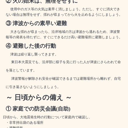
② 火の始末は、無理をせずに
使用中のガス等の火気は素早く消しましょう。ただし、すぐに消火でき
ない場合は無理をせず、揺れが収まってから火を止めるようにしましょう。
③ 津波からの素早い避難
大きな揺れが収まったら、沿岸地域の方は津波から逃れるため、津波警
報等の発表を待たずに、すぐにできるだけ高い避難場所に避難しましょう。
④ 避難した後の行動
津波は繰り返し襲ってきます。
東日本大震災でも、沿岸部に様子を見に行った人が津波にさらわれて命
を落としています。
津波警報が解除され安全が確認できるまでは避難場所から離れず、自宅
に引き返さないようにしましょう。
～ 日頃からの備え ～
① 家庭での防災会議
(
自助
)
日頃から、大地震発生時の行動について家庭内で確認し、
・非常持出袋のある場所