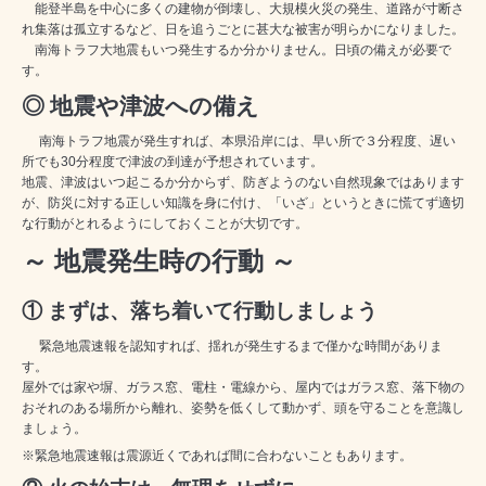
能登半島を中心に多くの建物が倒壊し、大規模火災の発生、道路が寸断さ
れ集落は孤立するなど、日を追うごとに甚大な被害が明らかになりました。
南海トラフ大地震もいつ発生するか分かりません。日頃の備えが必要で
す。
◎ 地震や津波への備え
南海トラフ地震が発生すれば、本県沿岸には、早い所で３分程度、遅い
所でも
30
分程度で津波の到達が予想されています。
地震、津波はいつ起こるか分からず、防ぎようのない自然現象ではあります
が、防災に対する正しい知識を身に付け、「いざ」というときに慌てず適切
な行動がとれるようにしておくことが大切です。
～ 地震発生時の行動
～
① まずは、落ち着いて行動しましょう
緊急地震速報を認知すれば、揺れが発生するまで僅かな時間がありま
す。
屋外では家や塀、ガラス窓、電柱・電線から、屋内ではガラス窓、落下物の
おそれのある場所から離れ、姿勢を低くして動かず、頭を守ることを意識し
ましょう。
※緊急地震速報は震源近くであれば間に合わないこともあります。