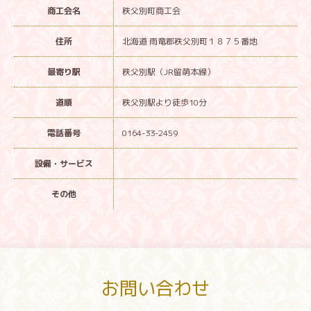
商工会名
秩父別町商工会
住所
北海道 雨竜郡秩父別町１８７５番地
最寄り駅
秩父別駅（JR留萌本線）
道順
秩父別駅より徒歩10分
電話番号
0164-33-2459
設備・サービス
その他
お問い合わせ