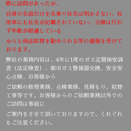
際に訪問があったが、
自身の
名前だけを名乗り社名は明かさない、社
用車にも社名が記載されていない、点検は行わ
ず年数が経過している
からと商品取替を勧められる等の通報を受けて
おります。
弊社の業務内容は、4年に1度のガス定期保安調
査（法定検査）、都市ガス警報器交換、安全安
心点検、お客様から
ご依頼
の
修理業務、点検
業務、見積もり、取替
工事等です。お客様からのご依頼業務以外での
ご訪問は事前に
ご案内をさせて
頂い
ております
ので、くれぐれ
もご注意ください。