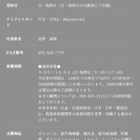
定休日
日・祝祭日（日・祝祭日は当番制にて出勤）
クレジットカー
JCB・VISA・Mastercard
ド
代表者名
髙野 嘉隆
FAX番号
092-924-7779
営業時間
●通常営業●
９:００～１８:００ (日･祝祭日：9：00～17：00)
平日受付時間は、16時までの受付で当日中（17時30分～
18時訪問が最終）にお伺いいたします。16時以降の受付
は翌日以降のご訪問となります。
※ガス漏洩については、092-923-3111にて24時間対応
をしております。
※年末年始・お盆・社員研修会・GW・SW・蔓延防
止、緊急事態期間等は営業時間を変更・短縮する場合が
ございます。
主要商品
ガスコンロ、屋内湯沸器、風呂釜、屋外給湯器、炊飯
器、ガスファンヒーター、ストーブ、レンジフード換気