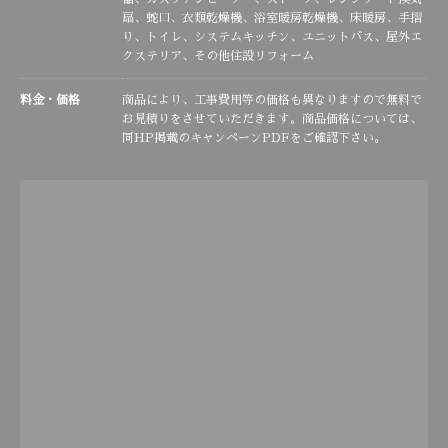
扇、蛇口、衣類乾燥機、浴室暖房乾燥機、床暖房、手摺
り、トイレ、システムキッチン、ユニットバス、屋外エ
クステリア、その他住設リフォーム
料金・価格
商品により、工事費用等の価格も異なりますので無料で
お見積りをさせていただきます。商品価格については、
同HP掲載のキャンペーンPDFをご確認下さい。