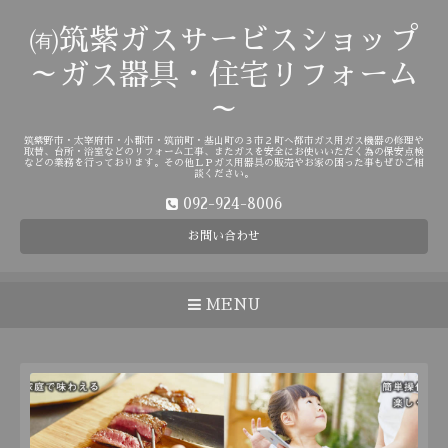
㈲筑紫ガスサービスショップ
～ガス器具・住宅リフォーム
～
筑紫野市・太宰府市・小郡市・筑前町・基山町の３市２町へ都市ガス用ガス機器の修理や
取替、台所・浴室などのリフォーム工事、またガスを安全にお使いいただく為の保安点検
などの業務を行っております。その他ＬＰガス用器具の販売やお家の困った事もぜひご相
談ください。
092-924-8006
お問い合わせ
MENU