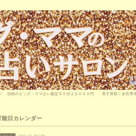
師！ 信頼のビッグ・ママ占い鑑定９０分２００００円 男子禁制！女性専
可能日カレンダー