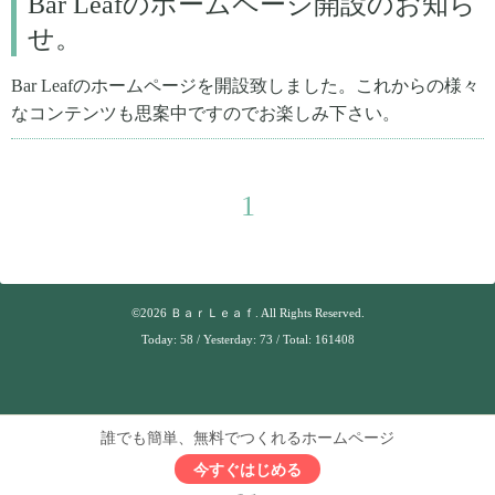
Bar Leafのホームページ開設のお知ら
せ。
Bar Leafのホームページを開設致しました。これからの様々
なコンテンツも思案中ですのでお楽しみ下さい。
1
©2026
ＢａｒＬｅａｆ
. All Rights Reserved.
Today:
58
/ Yesterday:
73
/ Total:
161408
誰でも簡単、無料でつくれるホームページ
今すぐはじめる