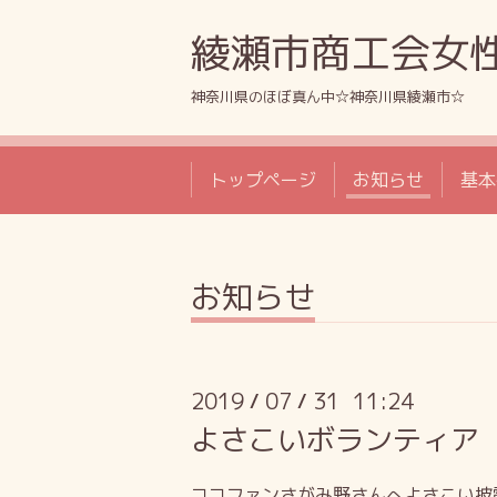
綾瀬市商工会女
神奈川県のほぼ真ん中☆神奈川県綾瀬市☆
トップページ
お知らせ
基本
お知らせ
2019
07
31 11:24
/
/
よさこいボランティア
ココファンさがみ野さんへよさこい披