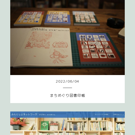
2022
/
06
/
04
まちめぐり図書印帳