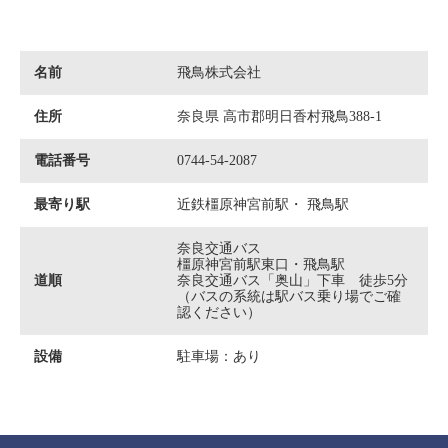
名前
飛鳥株式会社
住所
奈良県 高市郡明日香村飛鳥388-1
電話番号
0744-54-2087
最寄り駅
近鉄橿原神宮前駅・ 飛鳥駅
奈良交通バス
橿原神宮前駅東口・飛鳥駅
道順
奈良交通バス「奥山」下車 徒歩5分
（バスの系統は駅バス乗り場でご確
認ください）
設備
駐車場：あり