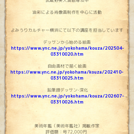
武蔵野美大油絵専攻卒
油彩による肖像画制作を中心に活動
よみうりカルチャー横浜にて以下の講座を担当しています
デッサンから始める絵画
https://www.ync.ne.jp/yoko
hama/kouza/202504-
03310020.htm
自由画材で描く絵画
https://www
.ync.ne
.jp/yoko
hama/kouza/202410-
033100
25.htm
鉛筆顔デッサン-深化
https://www.ync.ne.jp/yokohama/kouza/202607-
03310026.htm
美術年鑑（美術年鑑社）掲載作家
評価額：号72,000円