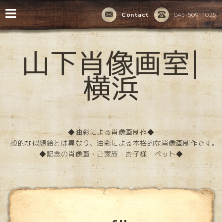
Contact
045-509-1025
山下肖像画室|
横浜
◆油彩による肖像画制作◆
一般的な似顔絵とは異なり、油彩による本格的な肖像画制作です。
◆記念の肖像画・ご家族・お子様・ペット◆