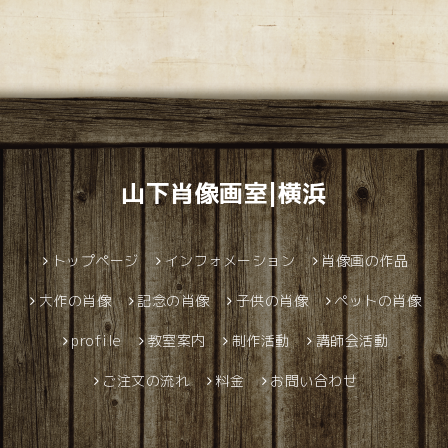
山下肖像画室|横浜
トップページ
インフォメーション
肖像画の作品
大作の肖像
記念の肖像
子供の肖像
ペットの肖像
profile
教室案内
制作活動
講師会活動
ご注文の流れ
料金
お問い合わせ