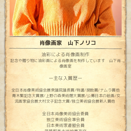
肖像画家 山下ノリコ
油彩による肖像画制作
記念や贈り物に油彩画による肖像画を制作しています 山下肖
像画室
ー主な入賞歴ー
全日本肖像美術協会展衆議院議長賞/特選/奨励賞/ナムラ賞他
青木繁記念大賞展/上野の森美術館大賞展/公募日本の絵画/女
流画家協会展大村文子記念大賞/独立美術協会展新人賞他
全日本肖像美術協会委員
独立美術協会準会員
日本美術家連盟会員