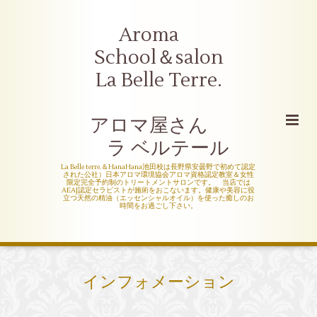
Aroma
School＆salon
La Belle Terre.
アロマ屋さん
ラ ベルテール
La Belle terre.＆HanaHana池田校は長野県安曇野で初めて認定
された公社）日本アロマ環境協会アロマ資格認定教室＆女性
限定完全予約制のトリートメントサロンです。 当店では
AEAJ認定セラピストが施術をおこないます。健康や美容に役
立つ天然の精油（エッセンシャルオイル）を使った癒しのお
時間をお過ごし下さい。
インフォメーション