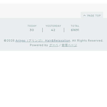
PAGE TOP
TODAY
YESTERDAY
TOTAL
30
42
61691
©2026
Aringo（アリンゴ） Hair&Relaxation
. All Rights Reserved.
Powered by
グーペ
/
管理ページ