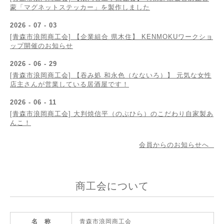
蒙「マグネットステッカー」を製作しました
2026 - 07 - 03
[青森市浪岡商工会] 【企業組合 県木住】 KENMOKUワークショ
ップ開催のお知らせ
2026 - 06 - 29
[青森市浪岡商工会] 【吞み処 和永色（なないろ）】 元気な女性
店主さんが営業している居酒屋です！
2026 - 06 - 11
[青森市浪岡商工会] 大判焼信平（のぶひら）のこだわり自家製あ
んこ！
会員からのお知らせへ
商工会について
名 称
青森市浪岡商工会