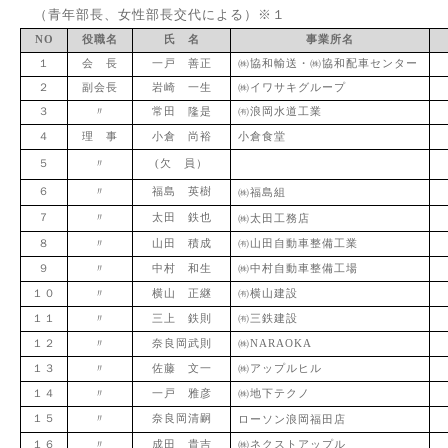
（青年部長、女性部長交代による）※１
NO
役職名
氏 名
事業所名
１
会 長
一戸 善正
㈱協和輸送・㈱協和配車センター
２
副会長
岩崎 一生
㈱イワサキグループ
３
〃
常田
隆
是
㈲浪岡水道工業
４
理 事
小倉 尚裕
小倉食堂
５
〃
(欠 員）
６
〃
福島 英樹
㈱福島組
７
〃
太田 鉄也
㈱太田工務店
８
〃
山田 積成
㈲山田自動車整備工業
９
〃
中村 和生
㈱中村自動車整備工場
１０
〃
横山 正継
㈲横山建設
１１
〃
三上 鉄則
㈲三鉄建設
１２
〃
奈良岡武則
㈱NARAOKA
１３
〃
佐藤 文一
㈱アップルヒル
１４
〃
一戸 雅彦
㈱地下テクノ
１５
〃
奈良岡清嗣
ローソン浪岡福田店
１６
〃
成田 貴吉
㈱ネクストアップル