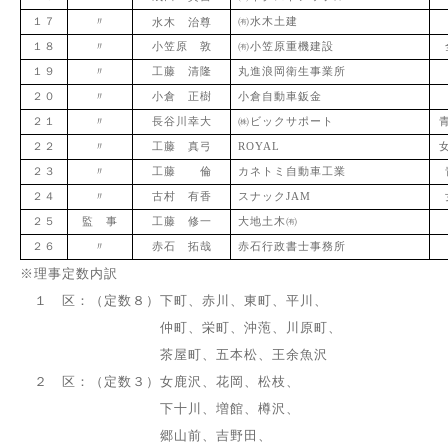
１７
〃
水木 治尊
㈲水木土建
１８
〃
小笠原 敦
㈲小笠原重機建設
１９
〃
工藤 清隆
丸進浪岡衛生事業所
２０
〃
小倉 正樹
小倉自動車鈑金
２１
〃
長谷川幸大
㈱ビックサポート
２２
〃
工藤 真弓
ROYAL
２３
〃
工藤 倫
カネトミ自動車工業
２４
〃
古村 有香
スナックJAM
２５
監 事
工藤 修一
大地土木㈲
２６
〃
赤石 拓哉
赤石行政書士事務所
※理事定数内訳
１ 区：（定数８）下町、赤川、東町、平川、
仲町、栄町、沖萢、
川原町、
茶屋町、五本松、
王余魚沢
２ 区：（定数３）女鹿沢、花岡、松枝、
下十川、増館、樽沢、
郷山前、
吉野田、