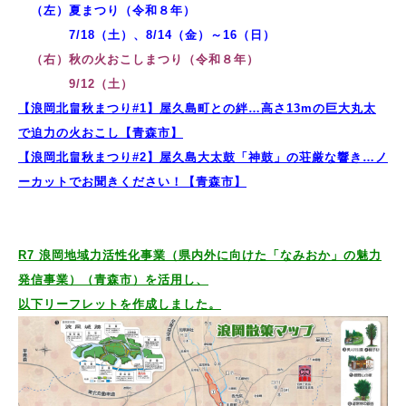
（左）夏まつり（令和８年）
7/18（土）、8/14（金）～16（日）
（右）秋の火おこしまつり（令和８年）
9/12（土）
【浪岡北畠秋まつり#1】屋久島町との絆…高さ13mの巨大丸太
で迫力の火おこし【青森市】
【浪岡北畠秋まつり#2】屋久島大太鼓「神鼓」の荘厳な響き…ノ
ーカットでお聞きください！【青森市】
R7 浪岡地域力活性化事業（県内外に向けた「なみおか」の魅力
発信事業）（青森市）を活用し、
以下リーフレットを作成しました。