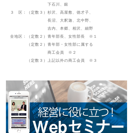
下石川、銀
３ 区：（定数３）杉沢、高屋敷、徳才子、
長沼、
大釈迦、北中野、
吉内、本郷、
相沢、細野
全地区：（定数２）青年部長、女性部長 ※１
（
定数２）青年部・女性部に属する
商工会員 ※２
（
定数３）上記以外の商工会員 ※３