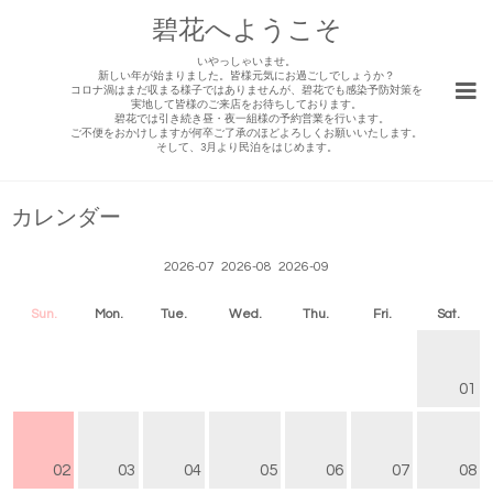
碧花へようこそ
いやっしゃいませ。
新しい年が始まりました。皆様元気にお過ごしでしょうか？
コロナ渦はまだ収まる様子ではありませんが、碧花でも感染予防対策を
実地して皆様のご来店をお待ちしております。
碧花では引き続き昼・夜一組様の予約営業を行います。
ご不便をおかけしますが何卒ご了承のほどよろしくお願いいたします。
そして、3月より民泊をはじめます。
カレンダー
2026-07
2026-08
2026-09
Sun.
Mon.
Tue.
Wed.
Thu.
Fri.
Sat.
01
02
03
04
05
06
07
08