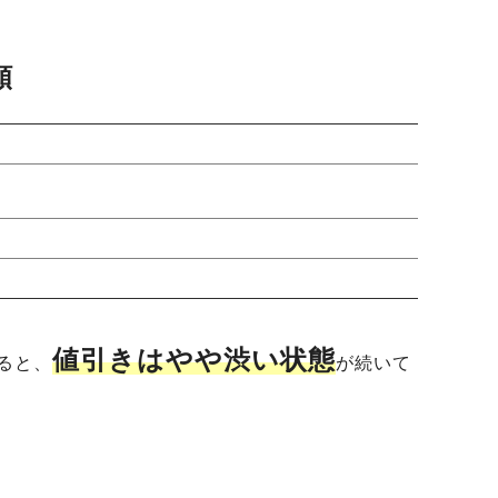
額
値引きはやや渋い状態
ると、
が続いて