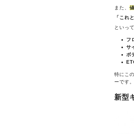
また、
「これ
といっ
フ
サ
ボ
E
特にこ
ーです
新型