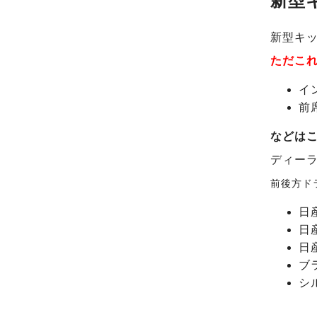
新型
新型キ
ただこ
イ
前
などは
ディー
前後方ド
日
日
日
ブ
シ