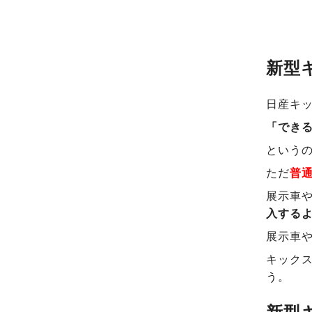
新型
日産キ
「でき
という
ただ
普
展示車
入する
展示車
キック
う。