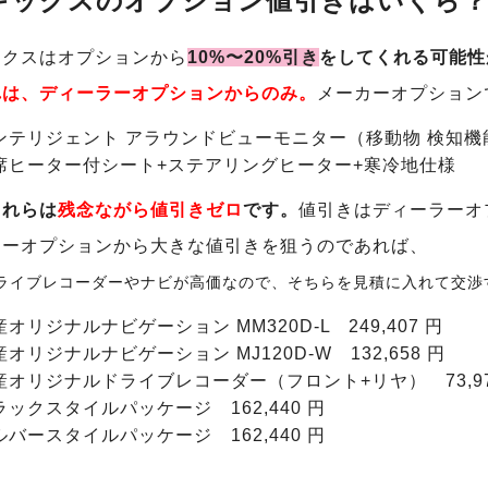
キックス
のオプション値引きはいくら？
ックスはオプションから
10%〜20%引き
をしてくれる可能性
れは、ディーラーオプションからのみ。
メーカーオプション
ンテリジェント アラウンドビューモニター（移動物 検知機
席ヒーター付シート+ステアリングヒーター+寒冷地仕様
これらは
残念ながら値引きゼロ
です。
値引きはディーラーオ
ラーオプションから大きな値引きを狙うのであれば、
ライブレコーダーやナビが高価なので、そちらを見積に入れて交渉
産オリジナルナビゲーション MM320D-L 249,407 円
産オリジナルナビゲーション MJ120D-W 132,658 円
産オリジナルドライブレコーダー（フロント+リヤ） 73,97
ラックスタイルパッケージ 162,440 円
ルバースタイルパッケージ 162,440 円