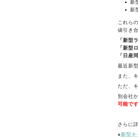
新
新
これら
値引き
「新型
「新型
「日産
最近新
また、
ただ、
別会社
可能で
さらに
»
新型キ