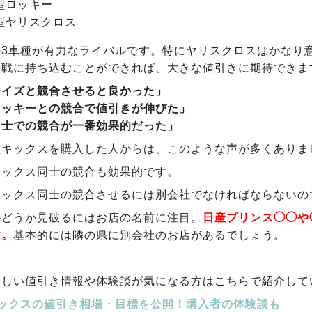
型ロッキー
型ヤリスクロス
の3車種が有力なライバルです。特にヤリスクロスはかなり
合戦に持ち込むことができれば、大きな値引きに期待できま
ライズと競合させると良かった」
ロッキーとの競合で値引きが伸びた」
同士での競合が一番効果的だった」
型キックスを購入した人からは、このような声が多くありま
キックス同士の競合も効果的です。
キックス同士の競合させるには別会社でなければならないの
かどうか見破るにはお店の名前に注目。
日産プリンス◯◯や
す。
基本的には隣の県に別会社のお店があるでしょう。
詳しい値引き情報や体験談が気になる方はこちらで紹介して
ックスの値引き相場・目標を公開！購入者の体験談も