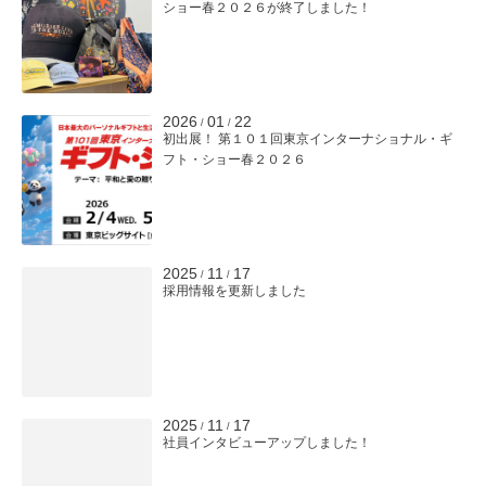
ショー春２０２６が終了しました！
2026
01
22
/
/
初出展！ 第１０１回東京インターナショナル・ギ
フト・ショー春２０２６
2025
11
17
/
/
採用情報を更新しました
2025
11
17
/
/
社員インタビューアップしました！