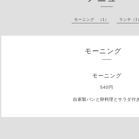
モーニング （1）
ランチ（1
モーニング
モーニング
540円
自家製パンと卵料理とサラダ付