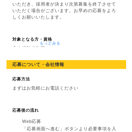
い
いただき、採用者が決まり次第募集を終了させて
いただく場合がございます。お早めの応募をよろ
知識、経験必
知識、経験不
しくお願いいたします。
要
要
対象となる方・資格
もっとみる
◆未経験者歓迎！！
◆ＷワークＯＫ
◆男女学生さん・フリーターさん・
応募について・会社情報
主婦さん活躍中です！！
◆高校生も歓迎！
応募方法
まずはお気軽にお電話ください
応募後の流れ
Web応募
「応募画面へ進む」ボタンより必要事項を入