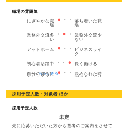
職場の雰囲気
にぎやかな職
落ち着いた職
場
場
業務外交流多
業務外交流少
い
ない
アットホーム
ビジネスライ
ク
初心者活躍中
長く働ける
自分の都合に
もっとみる
決められた時
合わせやすい
間できっちり
協調性がある
個性が活かせ
る
採用予定人数・対象者 ほか
立ち仕事
デスクワーク
採用予定人数
お客様との対
お客様との対
話は多い
話は少ない
未定
先に応募いただいた方から選考のご案内をさせて
力仕事が多い
力仕事が少な