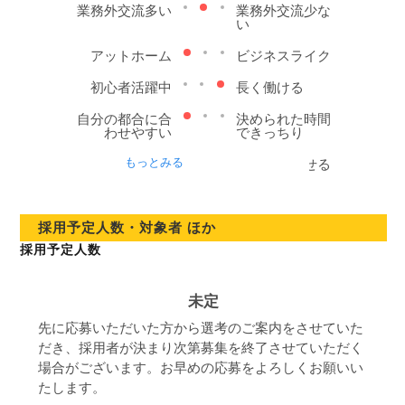
業務外交流多い
業務外交流少な
い
アットホーム
ビジネスライク
初心者活躍中
長く働ける
自分の都合に合
決められた時間
わせやすい
できっちり
もっとみる
協調性がある
個性が活かせる
立ち仕事
デスクワーク
採用予定人数・対象者 ほか
お客様との対話
お客様との対話
は多い
は少ない
採用予定人数
力仕事が多い
力仕事が少ない
未定
知識、経験必要
知識、経験不要
先に応募いただいた方から選考のご案内をさせていた
だき、採用者が決まり次第募集を終了させていただく
場合がございます。お早めの応募をよろしくお願いい
たします。