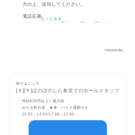
力の上、送信してください。
電話応募
もっとみる
「タウンワークを見た」と言って頂けるとス
ムーズにお繋ぎすることができます。 繋がり
にくい時は再度おかけ直しください。
Y00AGL8K
問い合わせ番号
0942-89-4538 担当/ナガイ
0942-89-4538
味のまごころ
[Ａ][Ｐ]ほのぼのした食堂でのホールスタッフ
時給
830
円
以上＋能力給
掲載期間
みやき町白壁 ★車・バイク通勤ＯＫ
2022年01月10日～2022年2月7日07:00
10:00～14:00
/
17:00～21:00
(勤務時間は相談に応じます)
※研修期間、通算30日間は時給821円です
社名（店舗名）