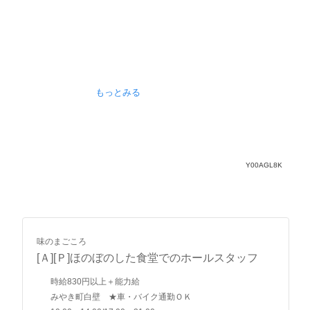
もっとみる
Y00AGL8K
味のまごころ
[Ａ][Ｐ]ほのぼのした食堂でのホールスタッフ
時給
830
円
以上＋能力給
みやき町白壁 ★車・バイク通勤ＯＫ