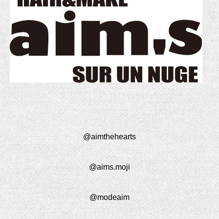
@aimthehearts
@aims.moji
@modeaim