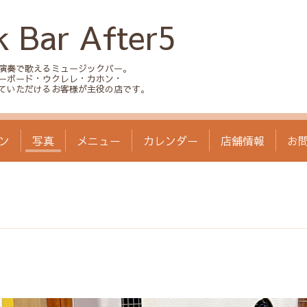
k Bar After5
演奏で歌えるミュージックバー。
ーボード・ウクレレ・カホン・
ていただけるお客様が主役の店です。
ン
写真
メニュー
カレンダー
店舗情報
お