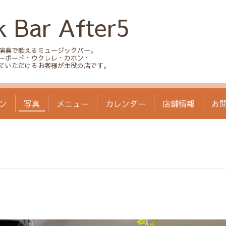
k Bar After5
演奏で歌えるミュージックバー。
ーボード・ウクレレ・カホン・
ていただけるお客様が主役の店です。
ン
写真
メニュー
カレンダー
店舗情報
お