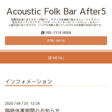
Acoustic Folk Bar After5
那覇市前島にあるギターが弾けて、ギターの生演奏で歌えるミュージックバー。
毎日がオープンマイクで、アコギ・ベース・キーボード・ウクレレ・カホン・
三線は店にありますので、いつでも気軽に歌っていただけるお客様が主役の店です。
090-1514-8668
お問い合わせ
MENU
インフォメーション
2020
04
25 12:24
/
/
臨時休業期間のお知らせ