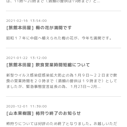
は、11時～20時まで（酒類の提供は19時まで）と...
2021
-
02
-
16 13:54:00
[旅館本田屋] 梅の花が満開です
昭和１７年に中庭へ植えられた梅の花が、今年も満開です。
2021
-
01
-
22 13:12:00
[旅館本田屋] 飲食営業時間短縮について
新型ウイルス感染症感染拡大防止の為１月９日～２２日まで飲
食の営業時間を２０時まで（酒類の提供は１９時まで）として
ましたが、緊急事態宣言延長の為、１月23日～2月...
2020
-
12
-
01 11:39:00
[山本果樹園] 柿狩り終了のお知らせ
柿狩りについては好評のため終了となりました。お越しいただ