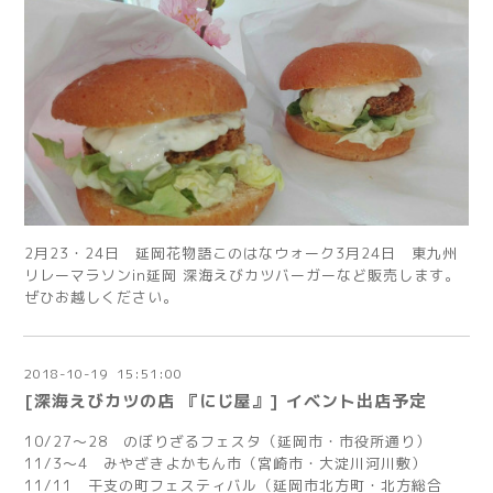
2月23・24日 延岡花物語このはなウォーク3月24日 東九州
リレーマラソンin延岡 深海えびカツバーガーなど販売します。
ぜひお越しください。
2018
-
10
-
19 15:51:00
[深海えびカツの店 『にじ屋』] イベント出店予定
10/27～28 のぼりざるフェスタ（延岡市・市役所通り）
11/3～4 みやざきよかもん市（宮崎市・大淀川河川敷）
11/11 干支の町フェスティバル（延岡市北方町・北方総合