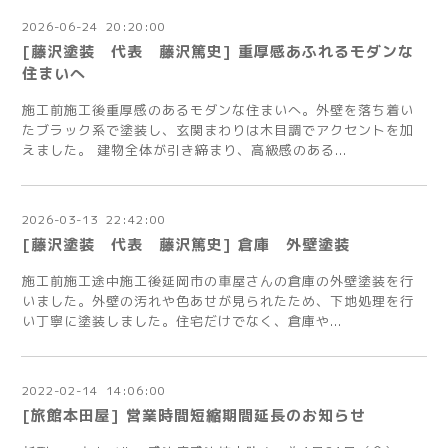
2026
-
06
-
24 20:20:00
[藤沢塗装 代表 藤沢篤史] 重厚感あふれるモダンな
住まいへ
施工前施工後重厚感のあるモダンな住まいへ。外壁を落ち着い
たブラック系で塗装し、玄関まわりは木目調でアクセントを加
えました。 建物全体が引き締まり、高級感のある...
2026
-
03
-
13 22:42:00
[藤沢塗装 代表 藤沢篤史] 倉庫 外壁塗装
施工前施工途中施工後延岡市の車屋さんの倉庫の外壁塗装を行
いました。外壁の汚れや色あせが見られたため、下地処理を行
い丁寧に塗装しました。住宅だけでなく、倉庫や...
2022
-
02
-
14 14:06:00
[旅館本田屋] 営業時間短縮期間延長のお知らせ