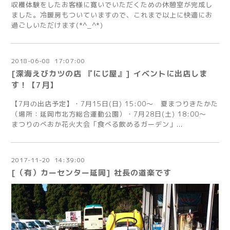
収穫体験をしたお客様に寛いでいただくための休憩室が完成し
ました。冷暖房もついていますので、これまで以上に快適にお
過ごしいただけます(*^_^*)
2018
-
06
-
08 17:07:00
[深海えびカツの店 『にじ屋』] イベントに出店しま
す！【7月】
【7月の出店予定】・7月15日(日) 15:00～ 夏まつりきたかた
（場所：延岡市北方総合運動公園）・7月28日(土) 18:00～
まつりのべおか花火大会「食べる飲めるガーデン」...
2017
-
11
-
20 14:39:00
[（有）カーセンター延岡] 社長の道楽です