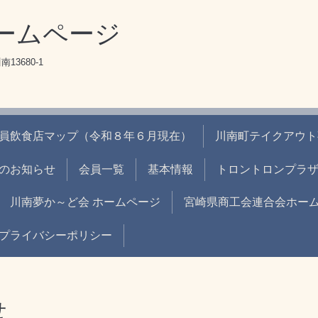
ームページ
13680-1
員飲食店マップ（令和８年６月現在）
川南町テイクアウト
のお知らせ
会員一覧
基本情報
トロントロンプラ
川南夢か～ど会 ホームページ
宮崎県商工会連合会ホー
プライバシーポリシー
せ