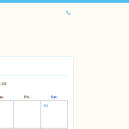
-09
u.
Fri.
Sat.
01