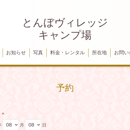
とんぼヴィレッジ
キャンプ場
お知らせ
写真
料金・レンタル
所在地
お問い
予約
日
*
年
月
日