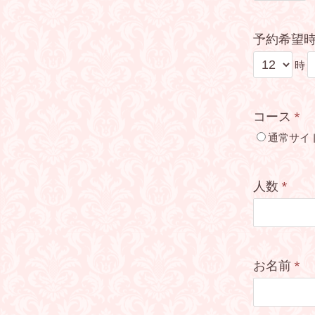
予約希望
時
コース
*
通常サイ
人数
*
お名前
*