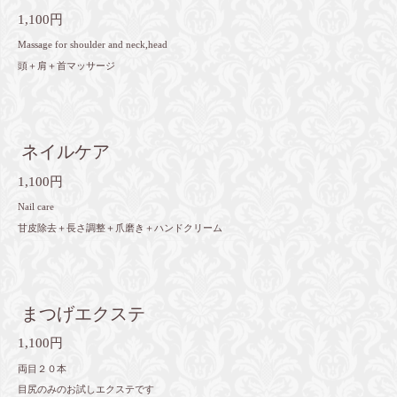
1,100円
Massage for shoulder and neck,head
頭＋肩＋首マッサージ
ネイルケア
1,100円
Nail care
甘皮除去＋長さ調整＋爪磨き＋ハンドクリーム
まつげエクステ
1,100円
両目２０本
目尻のみのお試しエクステです