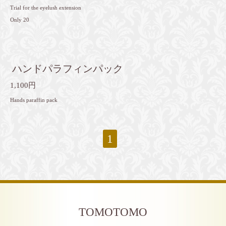
Trial for the eyelush extension
Only 20
ハンドパラフィンパック
1,100円
Hands paraffin pack
1
TOMOTOMO