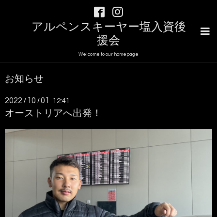
アルペンスキーヤー塩入資後
援会
Welcome to our homepage
お知らせ
2022
10
01
/
/
12:41
オーストリアへ出発！