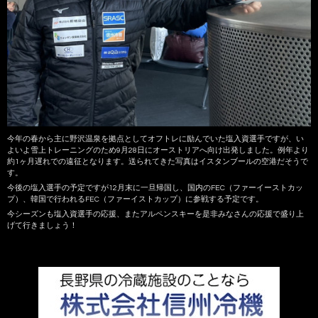
今年の春から主に野沢温泉を拠点としてオフトレに励んでいた塩入資選手ですが、い
よいよ雪上トレーニングのため9月28日にオーストリアへ向け出発しました。例年より
約1ヶ月遅れでの遠征となります。送られてきた写真はイスタンブールの空港だそうで
す。
今後の塩入選手の予定ですが12月末に一旦帰国し、国内のFEC（ファーイーストカッ
プ）、韓国で行われるFEC（ファーイストカップ）に参戦する予定です。
今シーズンも塩入資選手の応援、またアルペンスキーを是非みなさんの応援で盛り上
げて行きましょう！