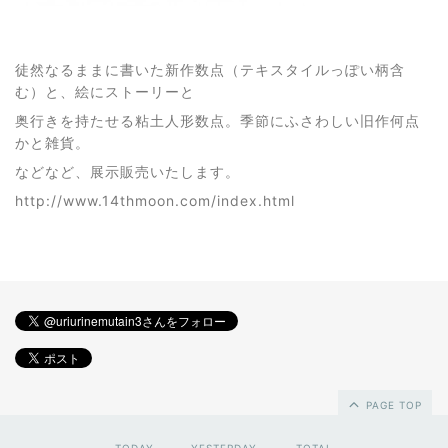
徒然なるままに書いた新作数点（テキスタイルっぽい柄含
む）と、絵にストーリーと
奥行きを持たせる粘土人形数点。季節にふさわしい旧作何点
かと雑貨。
などなど、展示販売いたします。
http://www.14thmoon.com/index.html
PAGE TOP
TODAY
YESTERDAY
TOTAL