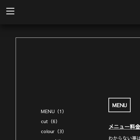
t
o
g
g
l
e
n
a
v
i
g
a
t
i
o
n
MENU
MENU（1）
cut（6）
メニュー料
colour（3）
わからない事