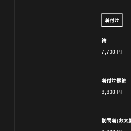
着付け
袴
7,700
円
着付け振袖
9,900
円
訪問着(お太