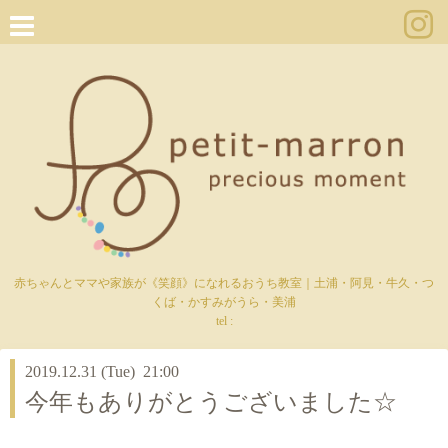
赤ちゃんとママや家族が《笑顔》になれるおうち教室｜土浦・阿見・牛久・つ
くば・かすみがうら・美浦
tel :
2019.12.31 (Tue) 21:00
今年もありがとうございました☆