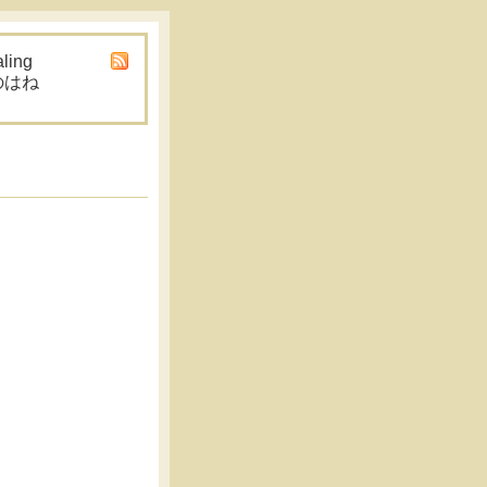
aling
虹のはね