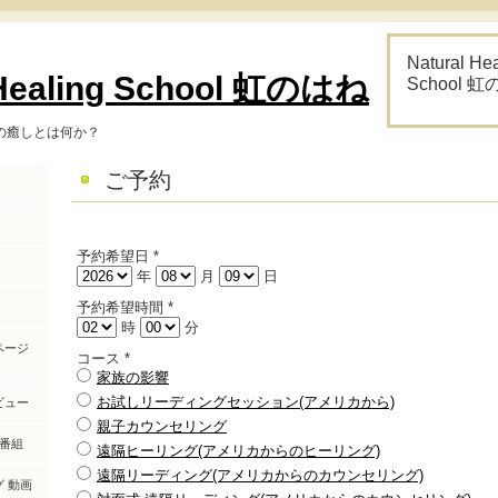
Natural He
 Healing School 虹のはね
School 
の癒しとは何か？
ご予約
予約希望日
*
年
月
日
予約希望時間
*
時
分
ページ
コース
*
家族の影響
お試しリーディングセッション(アメリカから)
ビュー
親子カウンセリング
 番組
遠隔ヒーリング(アメリカからのヒーリング)
遠隔リーディング(アメリカからのカウンセリング)
 動画