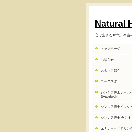
Natural
心で生きる時代。本当
トップページ
お知らせ
スタッフ紹介
コース内容
シンシア博士ホーム
&Facebook
シンシア博士インタ
シンシア博士 ラジオ
エナジークリアリング