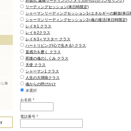
対面式 遠隔リーディング(アメリカからのカウンセリング)
リーディングセッション(来日時限定)
シャーマンリーディングセッション1=エネルギーの解放(来日時
シャーマンリーディングセッション2=魂の復活(来日時限定)
レイキ1 クラス
レイキ2クラス
レイキ3＝マスター クラス
ハートリビング(心で生きる) クラス
直感力を磨く クラス
死後の魂のしくみ クラス
天使 クラス
シャーマン1 クラス
人生の大掃除クラス
まし油
魂からの呼びかけ
未選択
お名前
*
電話番号
*
ay