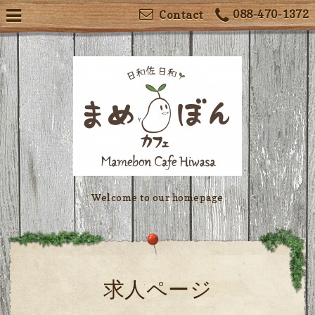
088-470-1372
Contact
Welcome to our homepage
求人ページ