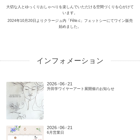
大切な人とゆっくりおしゃべりを楽しんでいただける空間づくりを心がけて
います。
2024年10月20日よりクラージュ内「Fête.c」フェットシーにてワイン販売
始めました。
インフォメーション
2026
06
21
/
/
升田学ワイヤーアート展開催のお知らせ
2026
06
21
/
/
6月営業日