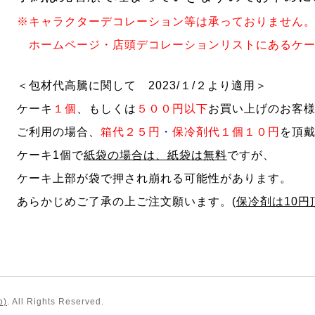
※キャラクターデコレーション等は承っておりません
ホームページ・店頭デコレーションリストにあるケー
＜包材代高騰に関して 2023/１/２より適用＞
ケーキ
１個
、もしくは
５００円以下
お買い上げのお客
ご利用の場合、
箱代２５円
・
保冷剤代１個１０円
を頂
ケーキ1個で
紙袋の場合は、紙袋は無料
ですが、
ケーキ上部が袋で押され崩れる可能性があります。
あらかじめご了承の上ご注文願います。(
保冷剤は10円
o)
. All Rights Reserved.