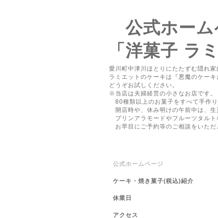
公式ホーム
「洋菓子 ラミエ
愛川町中津川ほとりにたたずむ隠れ家
ラミエットのケーキは『悪魔のケーキ
どうぞお試しください。
※当店は夫婦経営の小さなお店です
80種類以上のお菓子をすべて手作り
開店時や、休み明けの午前中は、生
プリンアラモードやフルーツタルト
お早目にご予約等のご相談をいただ
公式ホームページ
ケーキ・焼き菓子(税込)紹介
休業日
アクセス