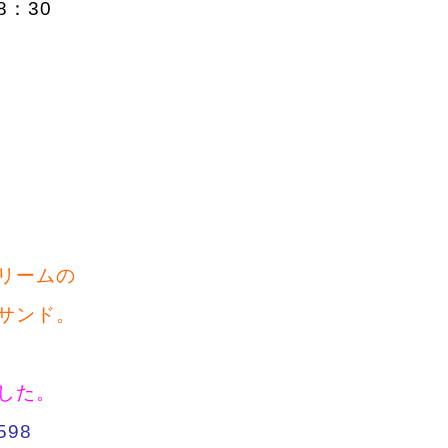
8：30
。
リームの
サンド。
した。
98