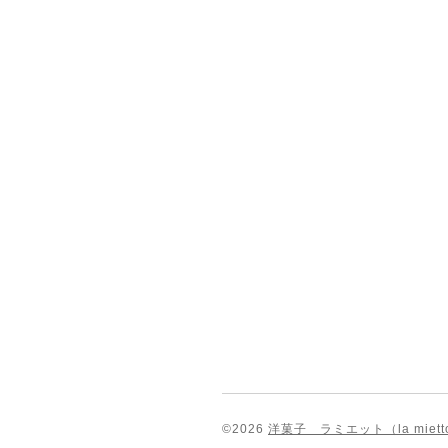
©2026
洋菓子 ラミエット（la miett