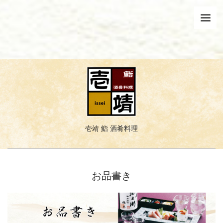
壱靖 鮨 酒肴料理
お品書き