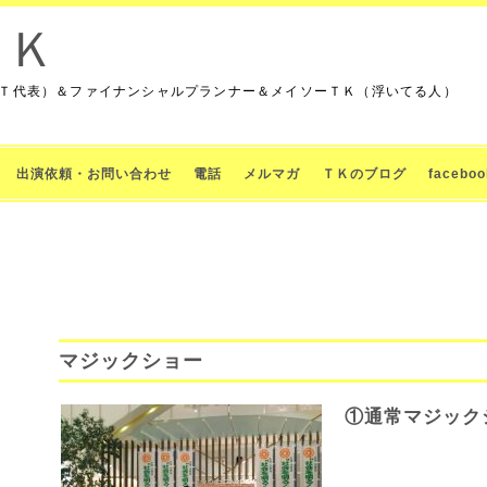
ＴＫ
Ｔ代表）＆ファイナンシャルプランナー＆メイソーＴＫ（浮いてる人）
出演依頼・お問い合わせ
電話
メルマガ
ＴＫのブログ
face
マジックショー
①通常マジック