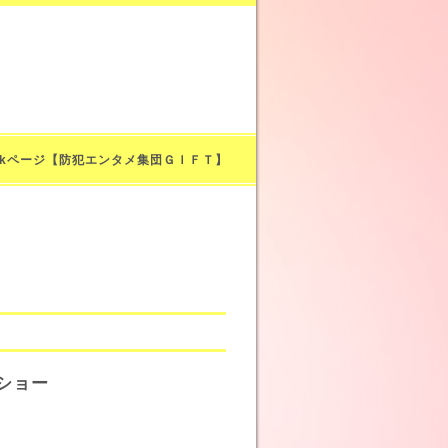
bookページ【防犯エンタメ集団ＧＩＦＴ】
ショー