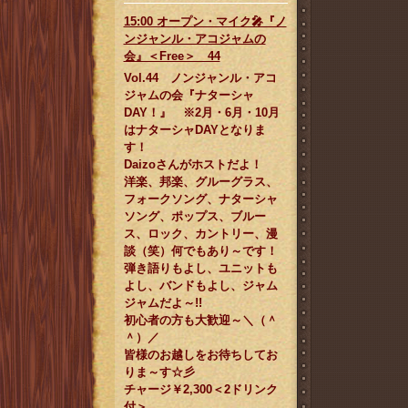
15:00 オープン・マイク🎤『ノ
ンジャンル・アコジャムの
会』＜Free＞ 44
Vol.44 ノンジャンル・アコ
ジャムの会『ナターシャ
DAY！』 ※2月・6月・10月
はナターシャDAYとなりま
す！
Daizoさんがホストだよ！
洋楽、邦楽、グルーグラス、
フォークソング、ナターシャ
ソング、ポップス、ブルー
ス、ロック、カントリー、漫
談（笑）何でもあり～です！
弾き語りもよし、ユニットも
よし、バンドもよし、ジャム
ジャムだよ～!!
初心者の方も大歓迎～＼（＾
＾）／
皆様のお越しをお待ちしてお
りま～す☆彡
チャージ￥2,300＜2ドリンク
付＞