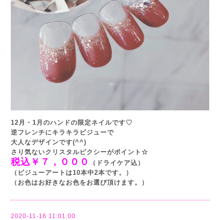
12月・1月のハンドの限定ネイルです♡
逆フレンチにキラキラビジューで
大人なデザインです(^^)
さり気ないクリスタルピクシーがポイント☆
税込￥７，０００
（ドライケア込）
（ビジューアートは10本中2本です。）
（お色はお好きなお色をお選び頂けます。）
2020-11-16 11:01:00