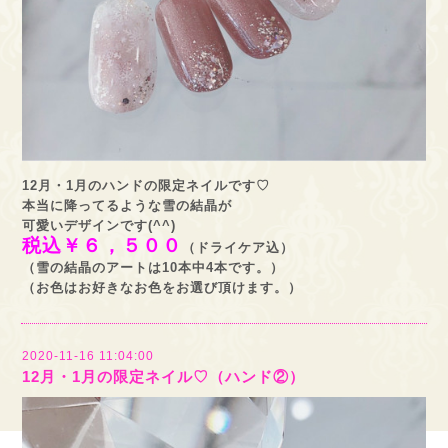
12月・1月のハンドの限定ネイルです♡
本当に降ってるような雪の結晶が
可愛いデザインです(^^)
税込￥６，５００
（ドライケア込）
（雪の結晶のアートは10本中4本です。）
（お色はお好きなお色をお選び頂けます。）
2020-11-16 11:04:00
12月・1月の限定ネイル♡（ハンド②）