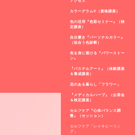
アクセス
カラーグラム®（資格講座）
色の活用『色彩セミナー』（検
定講座）
自分磨き『パーソナルカラー』
（似合う色診断）
色を身に着ける『パワーストー
ン』
『パステルアート』（体験講座
＆養成講座）
花のある暮らし「フラワー」
『メディカルハーブ』（お茶会
＆検定講座）
セルフケア『心体バランス調
整』（セッション）
セルフケア「レイキヒーリン
グ」