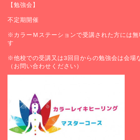
【勉強会】
不定期開催
※カラーＭステーションで受講された方には無
す
※他校での受講又は3回目からの勉強会は会場
（お問い合わせください）