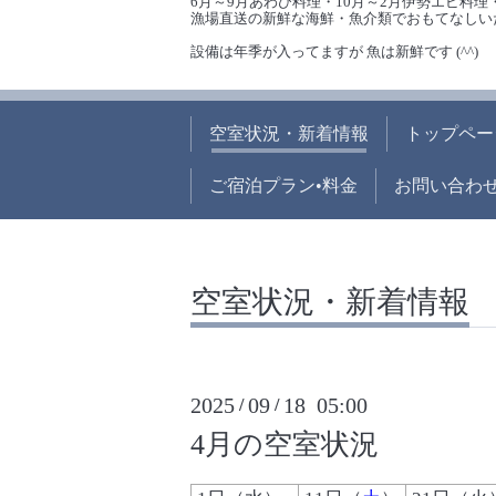
6月～9月あわび料理・10月～2月伊勢エビ料理
漁場直送の新鮮な海鮮・魚介類でおもてなしい
設備は年季が入ってますが 魚は新鮮です (^^)
空室状況・新着情報
トップペー
ご宿泊プラン•料金
お問い合わ
空室状況・新着情報
2025
09
18 05:00
/
/
4月の空室状況