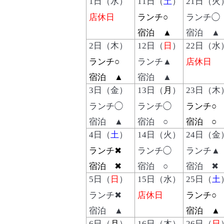
1
日（水）
11
日（
土
）
21
日（火
店休日
ランチ○
ランチ◯
宿泊 ▲
宿泊 ▲
2
日（木）
12
日（
日
）
22
日（水
ランチ○
ランチ▲
店休日
宿泊 ▲
宿泊 ▲
3
日（金）
13
日（
月
）
23
日（木
ランチ◯
ランチ◯
ランチ○
宿泊 ▲
宿泊 ○
宿泊 ○
4
日（
土
）
14
日（火）
24
日（金
ランチ✖
ランチ◯
ランチ▲
宿泊 ✖
宿泊 ○
宿泊 ✖
5
日（
日
）
15
日（水）
25
日（
土
ランチ✖
店休日
ランチ○
宿泊 ▲
宿泊 ▲
6
日（
月
）
16
日（木）
26
日（
日