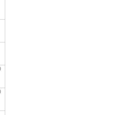
）
）
）
）