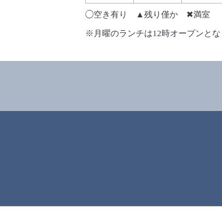
◯空き有り ▲残り僅か ✖︎満室
※月曜のランチは
12
時オープンとな