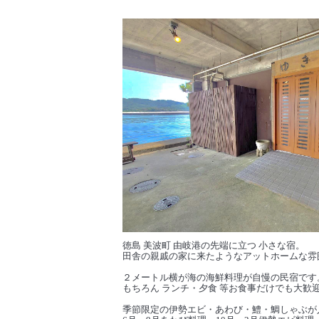
徳島 美波町 由岐港の先端に立つ 小さな宿。
田舎の親戚の家に来たようなアットホームな雰
２メートル横が海の海鮮料理が自慢の民宿です
もちろん ランチ・夕食 等お食事だけでも大歓
季節限定の伊勢エビ・あわび・鱧・鯛しゃぶが