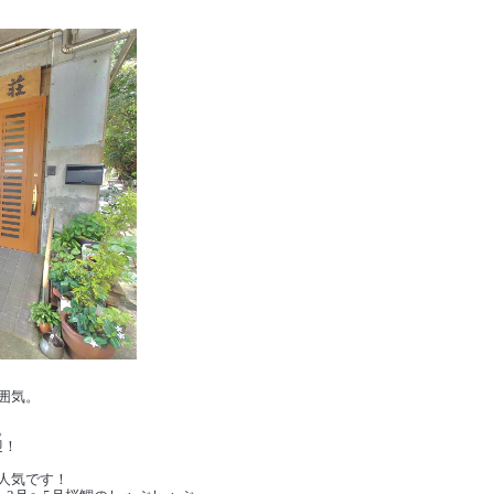
囲気。
。
迎！
人気です！