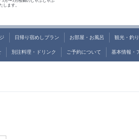
・3月〜5月桜鯛のしゃぶしゃぶ
たします。
ジ
日帰り宿めしプラン
お部屋・お風呂
観光・釣
せ
別注料理・ドリンク
ご予約について
基本情報・