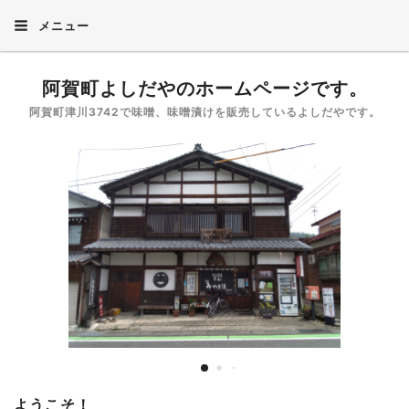
メニュー
阿賀町よしだやのホームページです。
阿賀町津川3742で味噌、味噌󠄀漬けを販売しているよしだやです。
ようこそ！