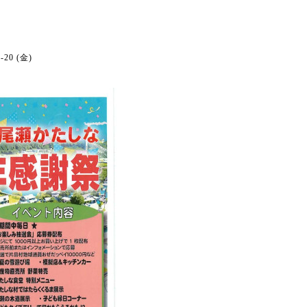
ー
6-20 (金)