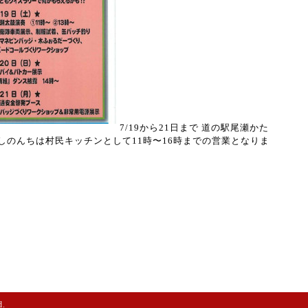
7/19から21日まで
道の駅尾瀬かた
しのんちは村民キッチンとして11時〜16時までの営業となりま
d.