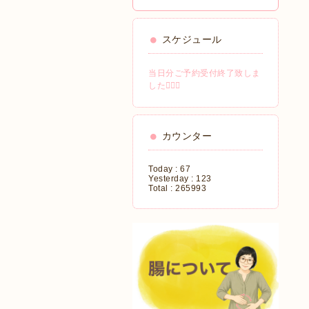
スケジュール
当日分ご予約受付終了致しま
した🙇🏻‍♀️
カウンター
Today :
67
Yesterday :
123
Total :
265993