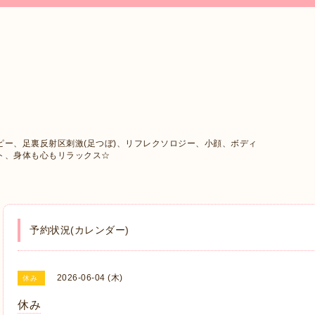
ー、足裏反射区刺激(足つぼ)、リフレクソロジー、小顔、ボディ
ト、身体も心もリラックス☆
予約状況(カレンダー)
2026-06-04 (木)
休み
休み