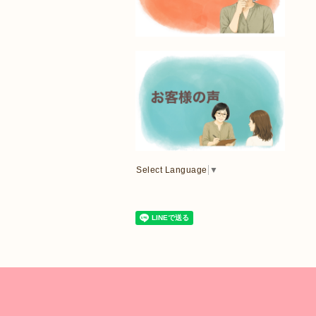
Select Language
▼