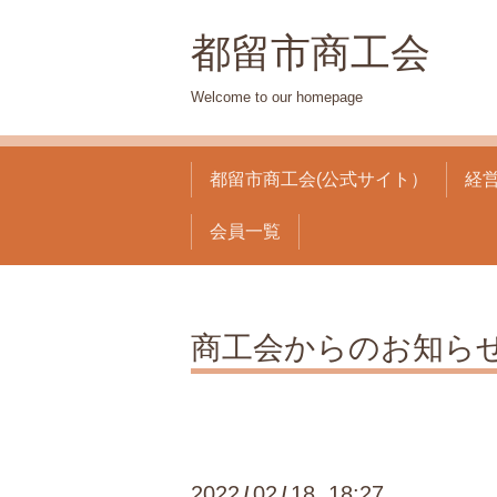
都留市商工会
Welcome to our homepage
都留市商工会(公式サイト）
経
会員一覧
商工会からのお知ら
2022
02
18 18:27
/
/