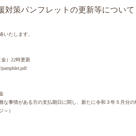
対策パンフレットの更新等について ＜
絡いたします。
金）22時更新
f/pamphlet.pdf
金
事情がある方の支払期日に関し、新たに令和３年５月分の料
ジ～）