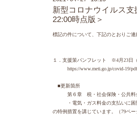
新型コロナウイルス支援
22:00時点版＞
標記の件について、下記のとおりご連
１．支援策パンフレット ※4月23日（
https://www.meti.go.jp/covid-19/pd
■更新箇所
第６章 税・社会保険・公共料
・電気・ガス料金の支払いに困難な
の特例措置を講じています。（79ペー