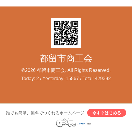
都留市商工会
©2026
都留市商工会
. All Rights Reserved.
Today:
2
/ Yesterday:
15867
/ Total:
429392
誰でも簡単、無料でつくれるホームページ
今すぐはじめる