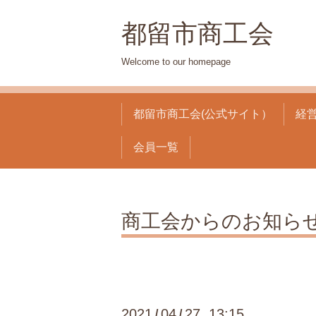
都留市商工会
Welcome to our homepage
都留市商工会(公式サイト）
経
会員一覧
商工会からのお知ら
2021
04
27 13:15
/
/