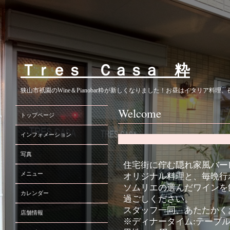
Ｔｒｅｓ Ｃａｓａ 粋
狭山市祇園のWine＆Pianobar粋が新しくなりました！お昼はイタリア
Welcome
トップページ
インフォメーション
写真
住宅街に佇む隠れ家風バー
メニュー
オリジナル料理と、毎晩行
ソムリエの選んだワインを
カレンダー
過ごしください。
スタッフ一同、あたたかく
店舗情報
※ディナータイム:テーブ