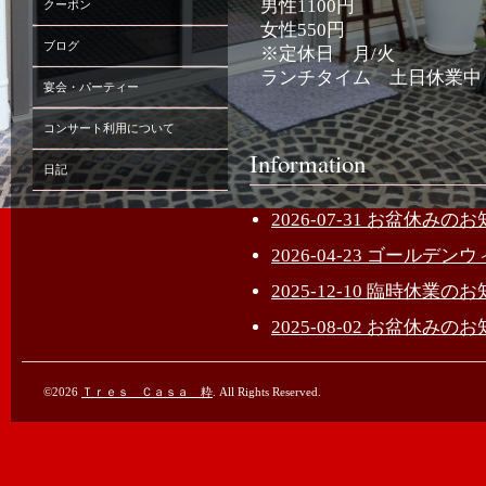
男性1100円
クーポン
女性550円
ブログ
※定休日 月/火
ランチタイム 土日休業中
宴会・パーティー
コンサート利用について
Information
日記
2026-07-31 お盆休みの
2026-04-23 ゴール
2025-12-10 臨時休業の
2025-08-02 お盆休みの
©2026
Ｔｒｅｓ Ｃａｓａ 粋
. All Rights Reserved.