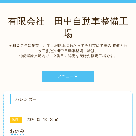
有限会社 田中自動車整備工
場
昭和２７年に創業し、半世紀以上にわたって滝川市にて車の 整備を行
ってきた㈲田中自動車整備工場は、
札幌運輸支局内で、２番目に認定を受けた指定工場です。
メニュー
カレンダー
2026-05-10 (Sun)
休日
お休み